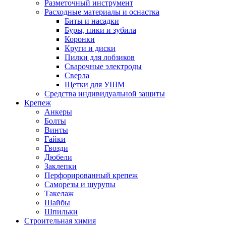
Разметочный инструмент
Расходные материалы и оснастка
Биты и насадки
Буры, пики и зубила
Коронки
Круги и диски
Пилки для лобзиков
Сварочные электроды
Сверла
Щетки для УШМ
Средства индивидуальной защиты
Крепеж
Анкеры
Болты
Винты
Гайки
Гвозди
Дюбели
Заклепки
Перфорированный крепеж
Саморезы и шурупы
Такелаж
Шайбы
Шпильки
Строительная химия