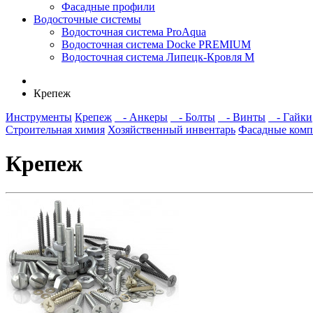
Фасадные профили
Водосточные системы
Водосточная система ProAqua
Водосточная система Docke PREMIUM
Водосточная система Липецк-Кровля М
Крепеж
Инструменты
Крепеж
- Анкеры
- Болты
- Винты
- Гайки
Строительная химия
Хозяйственный инвентарь
Фасадные ком
Крепеж