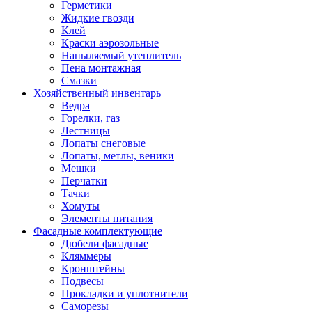
Герметики
Жидкие гвозди
Клей
Краски аэрозольные
Напыляемый утеплитель
Пена монтажная
Смазки
Хозяйственный инвентарь
Ведра
Горелки, газ
Лестницы
Лопаты снеговые
Лопаты, метлы, веники
Мешки
Перчатки
Тачки
Хомуты
Элементы питания
Фасадные комплектующие
Дюбели фасадные
Кляммеры
Кронштейны
Подвесы
Прокладки и уплотнители
Саморезы