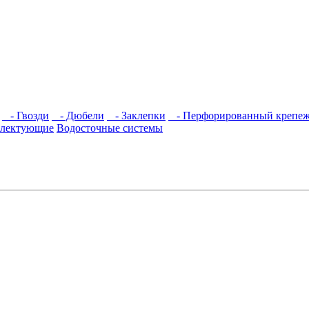
- Гвозди
- Дюбели
- Заклепки
- Перфорированный крепе
плектующие
Водосточные системы