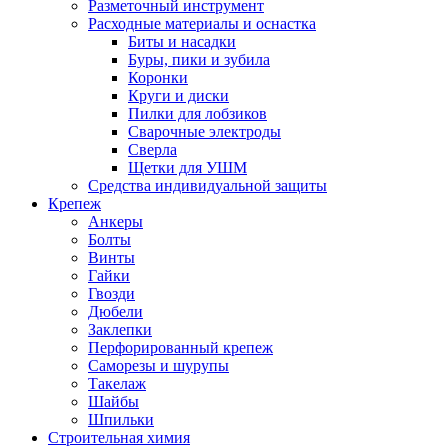
Разметочный инструмент
Расходные материалы и оснастка
Биты и насадки
Буры, пики и зубила
Коронки
Круги и диски
Пилки для лобзиков
Сварочные электроды
Сверла
Щетки для УШМ
Средства индивидуальной защиты
Крепеж
Анкеры
Болты
Винты
Гайки
Гвозди
Дюбели
Заклепки
Перфорированный крепеж
Саморезы и шурупы
Такелаж
Шайбы
Шпильки
Строительная химия