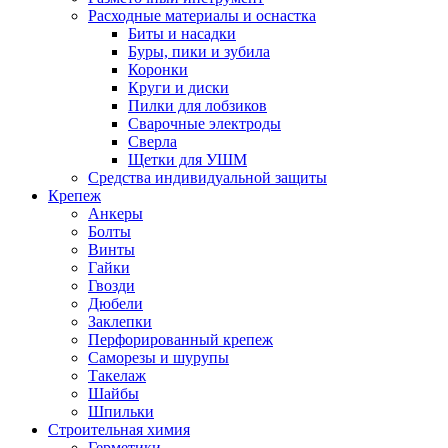
Расходные материалы и оснастка
Биты и насадки
Буры, пики и зубила
Коронки
Круги и диски
Пилки для лобзиков
Сварочные электроды
Сверла
Щетки для УШМ
Средства индивидуальной защиты
Крепеж
Анкеры
Болты
Винты
Гайки
Гвозди
Дюбели
Заклепки
Перфорированный крепеж
Саморезы и шурупы
Такелаж
Шайбы
Шпильки
Строительная химия
Герметики